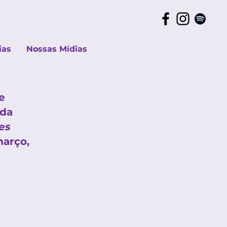
ias
Nossas Mídias
e
da
es
março,