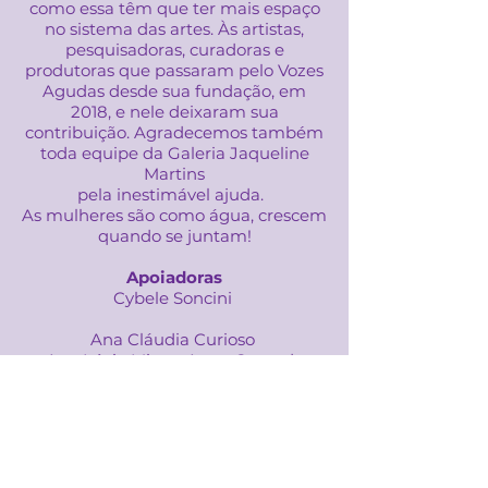
como essa têm que ter mais espaço
no sistema das artes. Às artistas,
pesquisadoras, curadoras e
produtoras que passaram pelo Vozes
Agudas desde sua fundação, em
2018, e nele deixaram sua
contribuição. Agradecemos também
toda equipe da Galeria Jaqueline
Martins
pela inestimável ajuda.
As mulheres são como água, crescem
quando se juntam!
Apoiadoras
Cybele Soncini
Ana Cláudia Curioso
Ana Lúcia Mitre • Anna Conrado
Fernanda Macagn • Maria Lúcia
Simonsen
Mônica Labate • Nara Rivitti
Renata Esper • Lina Wurzmann
Ana Beatriz F Alves • Carmen