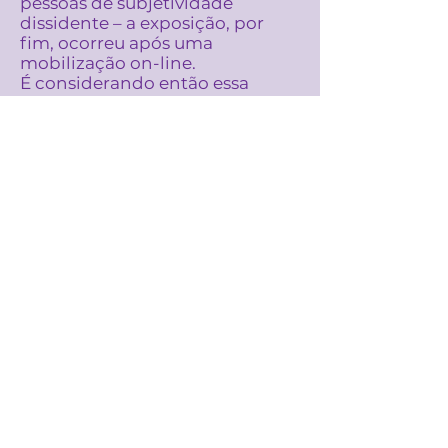
pessoas de subjetividade
dissidente – a exposição, por
fim, ocorreu após uma
mobilização on-line.
É considerando então essa
chave das violências simbólicas
e físicas das quais pessoas trans,
travestis, racializadas,
feminilizadas estão à constante
mercê que faz sentido a
mobilização catártica
encontrada em alguns
trabalhos da artista, tanto em
algumas variações de
Desaquenda como na versão
apresentada na mostra do
Panorama, que contava não
apenas com os vídeos, mas
também com manequins
suspensos vestidos com
fantasias e indumentárias,
armadas de facas, foices e
tochas – não em uma condição